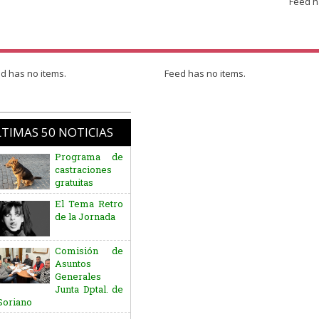
Feed h
d has no items.
Feed has no items.
TIMAS 50 NOTICIAS
Programa de
castraciones
gratuitas
El Tema Retro
de la Jornada
Comisión de
Asuntos
Generales
Junta Dptal. de
Soriano
Aniversario
del Natalicio