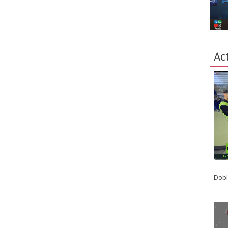
Ac
Dobl