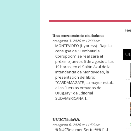
Fee
Una convocatoria ciudadana
on agosto 3, 2026 at 12:00 am
MONTEVIDEO (Uypress) - Bajo la
consigna de "Combatir la
UL
Corrupción" se realizará el
próximo jueves 6 de agosto a las
19 horas, en el Salón Azul de la
Intendencia de Montevideo, la
presentación del libro:
"CARDAMAGATE, La mayor estafa
a las Fuerzas Armadas de
Uruguay" de Editorial
SUDAMERICANA. […]
%%UCTitulo%%
on agosto 6, 2026 at 11:56 am
%%UCResumenSector%% […]