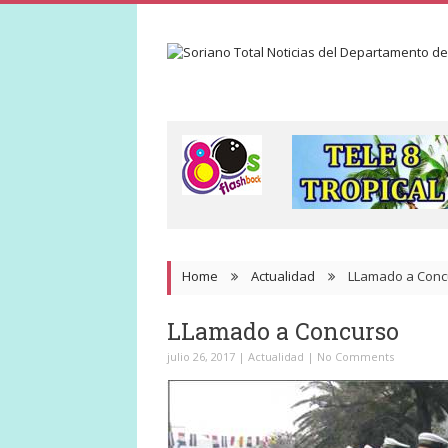
Home
Actualidad
LLamado a Conc
LLamado a Concurso
julio 26, 2017
|
Actualidad
|
No Comments