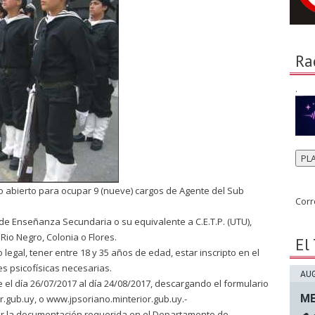
Ra
.
PL
so abierto para ocupar 9 (nueve) cargos de Agente del Sub
Corr
 de Enseñanza Secundaria o su equivalente a C.E.T.P. (UTU),
Rio Negro, Colonia o Flores.
El
legal, tener entre 18 y 35 años de edad, estar inscripto en el
es psicofísicas necesarias.
AUG
 el día 26/07/2017 al día 24/08/2017, descargando el formulario
ME
gub.uy, o www.jpsoriano.minterior.gub.uy.-
ar la documentación requerida en el Departamento de