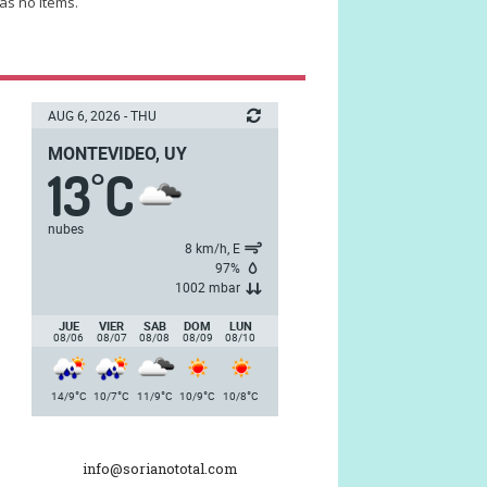
as no items.
AUG 6, 2026 - THU
MONTEVIDEO, UY
13
C
°
nubes
8 km/h, E
97%
1002 mbar
JUE
VIER
SAB
DOM
LUN
08/06
08/07
08/08
08/09
08/10
°
°
°
°
°
14/9
C
10/7
C
11/9
C
10/9
C
10/8
C
info@sorianototal.com