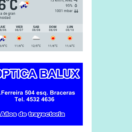
6
C
°
13 km/h, NNE
95%
1001 mbar
via de gran
ensidad
JUE
VIER
SAB
DOM
LUN
8/06
08/07
08/08
08/09
08/10
°
°
°
°
°
6/9
C
11/6
C
12/5
C
11/6
C
11/4
C