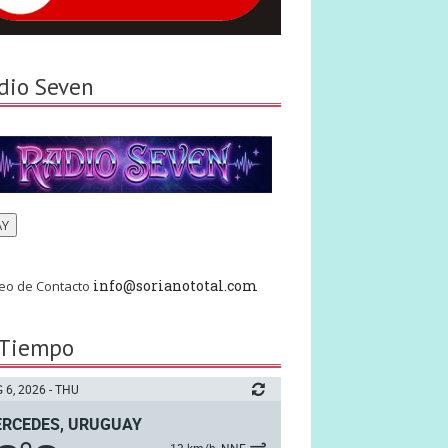
dio Seven
AY
info@sorianototal.com
eo de Contacto
 Tiempo
 6, 2026 - THU
RCEDES, URUGUAY