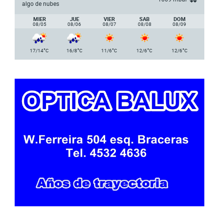
algo de nubes
MIER
JUE
VIER
SAB
DOM
08/05
08/06
08/07
08/08
08/09
°
°
°
°
°
17/14
C
16/8
C
11/6
C
12/6
C
12/6
C