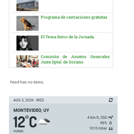
Programa de castraciones gratuitas
El Tema Retro de la Jornada
Comisión de Asuntos Generales
Junta Dptal. de Soriano
Aniversario del Natalicio del Gral.
José G. Artigas
Feed has no items.
Batallón “Asencio” de Infantería N° 5
AUG 5, 2026 - WED
MONTEVIDEO, UY
Junta Dptal. de Soriano
12
C
°
4 km/h, SSO
96%
1010 mbar
nubes
5ª y 6ª fecha de los campeonatos