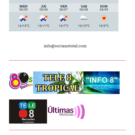
nacionales de AUVO
MIER
JUE
VIER
SAB
DOM
08/05
08/06
08/07
08/08
08/09
Delegación de la Embajada de Japón
°
°
°
°
°
14/13
C
15/11
C
10/7
C
10/10
C
10/9
C
Plan de Regularización de Adeudos
info@sorianototal.com
Día Internacional de los Museos
2025
Dpto. de Higiene de la Intendencia.
Tele 8 Tropical – bloque 01
Tele 8 Tropical – bloque 02