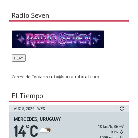
Radio Seven
.
PLAY
info@sorianototal.com
Correo de Contacto
El Tiempo
AUG 5, 2026 - WED
MERCEDES, URUGUAY
14
C
°
10 km/h, SE
93%
1009 mbar