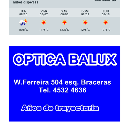
nubes dispersas
JUE
VIER
SAB
DOM
LUN
08/06
08/07
08/08
08/09
08/10
°
°
°
°
°
16/8
C
11/6
C
12/5
C
12/6
C
10/4
C