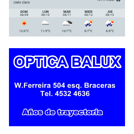
cielo claro
DOM
LUN
MAR
MIER
JUE
08/09
08/10
08/11
08/12
08/13
°
°
°
°
°
12/6
C
11/5
C
10/7
C
9/7
C
8/9
C