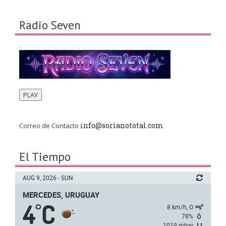
Radio Seven
.
PLAY
info@sorianototal.com
Correo de Contacto
El Tiempo
AUG 9, 2026 - SUN
MERCEDES, URUGUAY
4
C
°
8 km/h, O
78%
1019 mbar