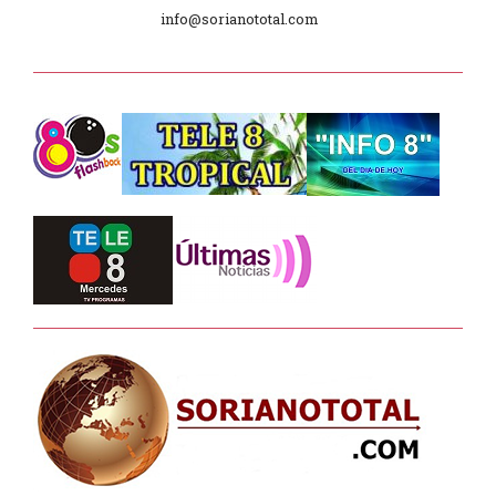
Día Internacional de los Museos
info@sorianototal.com
2025
Dpto. de Higiene de la Intendencia.
Tele 8 Tropical – bloque 01
Tele 8 Tropical – bloque 02
La Noche D –
Junta Dptal. de Soriano
Juramento de Fidelidad al Pabellón
Nacional