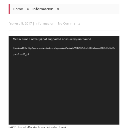
Home
Informacion
febrero 8, 2017
|
Informacion
|
No Comments
Reproductor
Media error: Format(s) not supported or source(s) not found
de
Download File: http://www.sorianototal.com/wp-content/uploads/2017/02/info-8.-01-febrero-2017-05-57-35-
video
p.m.-6.mp4?_=1
INFO 8 del día de hoy. Miralo Aqui