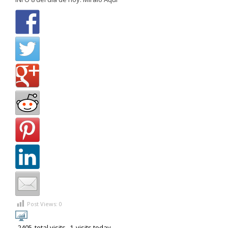
Post Views:
0
2405
total visits,
1
visits today