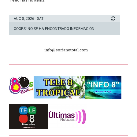
Junta Dptal. de Soriano
AUG 8, 2026 - SAT
OOOPS! NO SE HA ENCONTRADO INFORMACIÓN
5ª y 6ª fecha de los campeonatos
nacionales de AUVO
info@sorianototal.com
Delegación de la Embajada de Japón
Plan de Regularización de Adeudos
Día Internacional de los Museos
2025
Dpto. de Higiene de la Intendencia.
Tele 8 Tropical – bloque 01