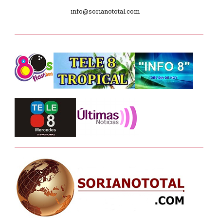
Día Internacional de los Museos
info@sorianototal.com
2025
Dpto. de Higiene de la Intendencia.
Tele 8 Tropical – bloque 01
Tele 8 Tropical – bloque 02
La Noche D –
Junta Dptal. de Soriano
Juramento de Fidelidad al Pabellón
Nacional