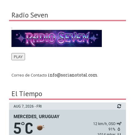
Radio Seven
.
PLAY
info@sorianototal.com
Correo de Contacto
El Tiempo
AUG 7, 2026 - FRI
MERCEDES, URUGUAY
5
C
°
12 km/h, OSO
91%
1014 mbar