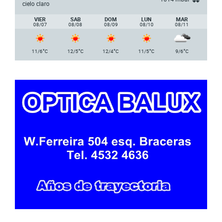
cielo claro
VIER
SAB
DOM
LUN
MAR
08/07
08/08
08/09
08/10
08/11
°
°
°
°
°
11/6
C
12/5
C
12/4
C
11/5
C
9/6
C