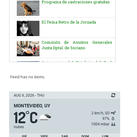
El Tema Retro de la Jornada
Comisión de Asuntos Generales
Junta Dptal. de Soriano
Aniversario del Natalicio del Gral.
José G. Artigas
Batallón “Asencio” de Infantería N° 5
Feed has no items.
Junta Dptal. de Soriano
AUG 6, 2026 - THU
MONTEVIDEO, UY
12
C
5ª y 6ª fecha de los campeonatos
°
2 km/h, SO
nacionales de AUVO
97%
1004 mbar
nubes
Delegación de la Embajada de Japón
JUE
VIER
SAB
DOM
LUN