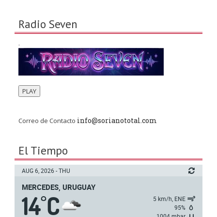
Radio Seven
.
PLAY
info@sorianototal.com
Correo de Contacto
El Tiempo
AUG 6, 2026 - THU
MERCEDES, URUGUAY
14
C
°
5 km/h, ENE
95%
1004 mbar