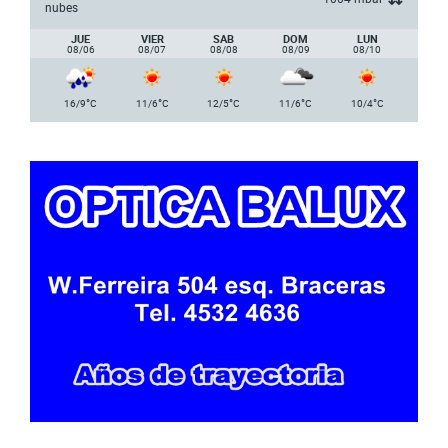
nubes
JUE
VIER
SAB
DOM
LUN
08/06
08/07
08/08
08/09
08/10
°
°
°
°
°
16/9
C
11/6
C
12/5
C
11/6
C
10/4
C