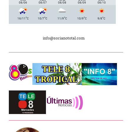
08/06
08/07
08/08
08/09
08/10
Plan de Regularización de Adeudos
°
°
°
°
°
16/11
C
10/7
C
11/9
C
10/9
C
9/8
C
Día Internacional de los Museos
info@sorianototal.com
2025
Dpto. de Higiene de la Intendencia.
Tele 8 Tropical – bloque 01
Tele 8 Tropical – bloque 02
La Noche D –
Junta Dptal. de Soriano