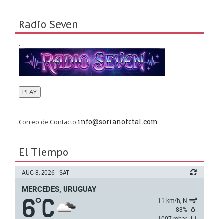
Radio Seven
.
PLAY
info@sorianototal.com
Correo de Contacto
El Tiempo
AUG 8, 2026 - SAT
MERCEDES, URUGUAY
6
C
°
11 km/h, N
88%
1007 mbar