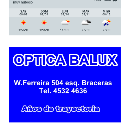
muy nuboso
SAB
DOM
LUN
MAR
MIER
08/08
08/09
08/10
08/11
08/12
°
°
°
°
°
12/5
C
12/5
C
11/5
C
9/7
C
9/9
C