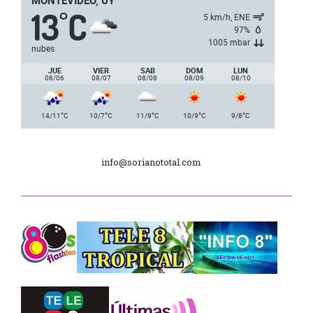
13
C
°
5ª y 6ª fecha de los campeonatos
5 km/h, ENE
nacionales de AUVO
97%
1005 mbar
nubes
Delegación de la Embajada de Japón
JUE
VIER
SAB
DOM
LUN
08/06
08/07
08/08
08/09
08/10
Plan de Regularización de Adeudos
°
°
°
°
°
14/11
C
10/7
C
11/9
C
10/9
C
9/8
C
Día Internacional de los Museos
info@sorianototal.com
2025
Dpto. de Higiene de la Intendencia.
Tele 8 Tropical – bloque 01
Tele 8 Tropical – bloque 02