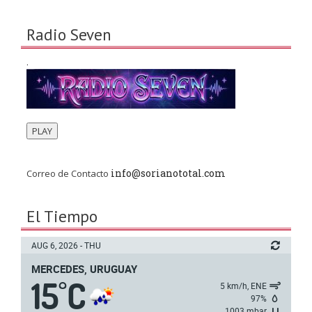
Radio Seven
.
PLAY
info@sorianototal.com
Correo de Contacto
El Tiempo
AUG 6, 2026 - THU
MERCEDES, URUGUAY
15
C
°
5 km/h, ENE
97%
1003 mbar