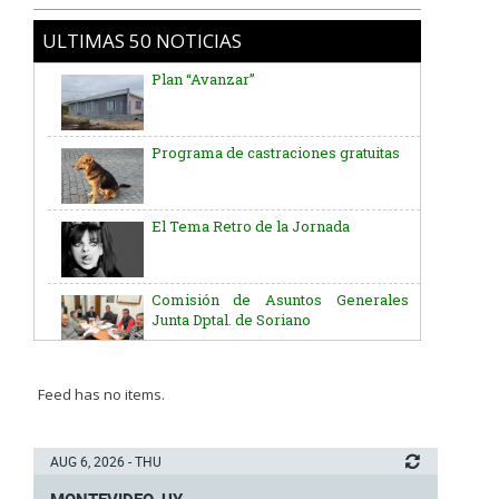
Plan “Avanzar”
ULTIMAS 50 NOTICIAS
Programa de castraciones gratuitas
El Tema Retro de la Jornada
Comisión de Asuntos Generales
Junta Dptal. de Soriano
Aniversario del Natalicio del Gral.
José G. Artigas
Batallón “Asencio” de Infantería N° 5
Feed has no items.
Junta Dptal. de Soriano
AUG 6, 2026 - THU
MONTEVIDEO, UY