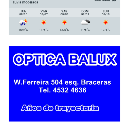
lluvia moderada
JUE
VIER
SAB
DOM
LUN
08/06
08/07
08/08
08/09
08/10
°
°
°
°
°
15/9
C
11/6
C
12/5
C
11/6
C
10/4
C