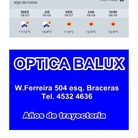
algo de nubes
MIER
JUE
VIER
SAB
DOM
08/05
08/06
08/07
08/08
08/09
°
°
°
°
°
17/14
C
16/8
C
11/6
C
12/6
C
12/6
C