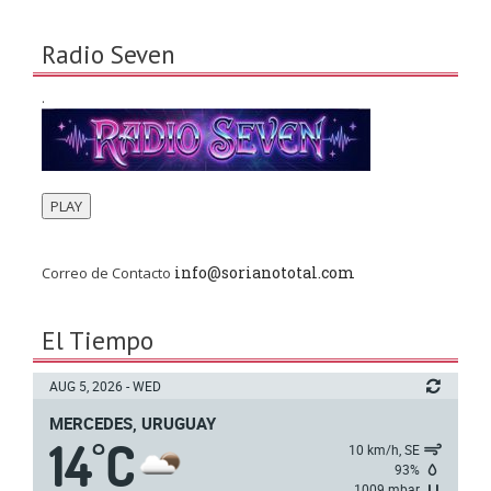
Radio Seven
.
PLAY
info@sorianototal.com
Correo de Contacto
El Tiempo
AUG 5, 2026 - WED
MERCEDES, URUGUAY
14
C
°
10 km/h, SE
93%
1009 mbar