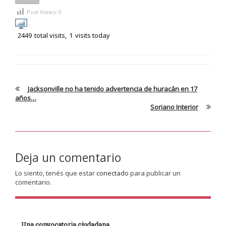
Post Views:
0
2449
total visits,
1
visits today
Jacksonville no ha tenido advertencia de huracán en 17
años…
Soriano Interior
Deja un comentario
Lo siento, tenés que estar
conectado
para publicar un
comentario.
Una convocatoria ciudadana