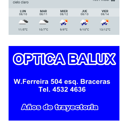
cielo claro
LUN
MAR
MIER
JUE
VIER
08/10
08/11
08/12
08/13
08/14
°
°
°
°
°
11/5
C
10/7
C
9/9
C
9/10
C
13/12
C