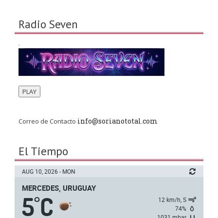
Radio Seven
.
PLAY
info@sorianototal.com
Correo de Contacto
El Tiempo
AUG 10, 2026 - MON
MERCEDES, URUGUAY
5
C
°
12 km/h, S
74%
1031 mbar