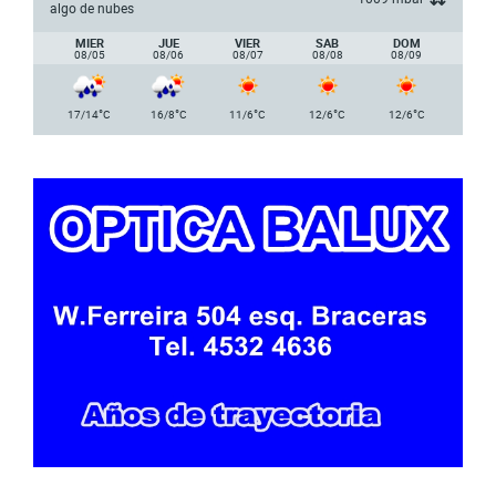
algo de nubes
MIER
JUE
VIER
SAB
DOM
08/05
08/06
08/07
08/08
08/09
°
°
°
°
°
17/14
C
16/8
C
11/6
C
12/6
C
12/6
C