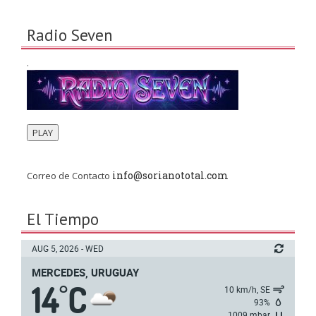
Radio Seven
.
PLAY
info@sorianototal.com
Correo de Contacto
El Tiempo
AUG 5, 2026 - WED
MERCEDES, URUGUAY
14
C
°
10 km/h, SE
93%
1009 mbar