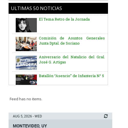
ULTIMAS 50 NOTICIAS
El Tema Retro de la Jornada
Comisión de Asuntos Generales
Junta Dptal. de Soriano
Aniversario del Natalicio del Gral.
José G. Artigas
Batallón “Asencio” de Infantería N° 5
Junta Dptal. de Soriano
Feed has no items.
5ª y 6ª fecha de los campeonatos
AUG 5, 2026 - WED
nacionales de AUVO
MONTEVIDEO, UY