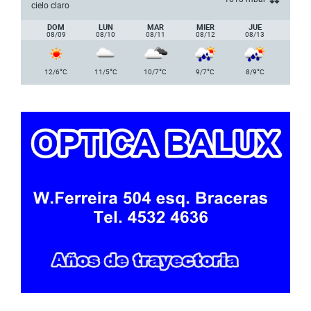
cielo claro
DOM
LUN
MAR
MIER
JUE
08/09
08/10
08/11
08/12
08/13
°
°
°
°
°
12/6
C
11/5
C
10/7
C
9/7
C
8/9
C