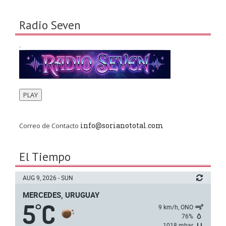
Radio Seven
.
PLAY
info@sorianototal.com
Correo de Contacto
El Tiempo
AUG 9, 2026 - SUN
MERCEDES, URUGUAY
5
C
°
9 km/h, ONO
76%
1018 mbar