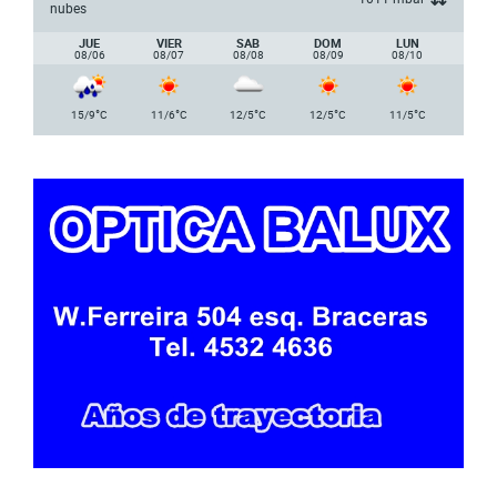
nubes
JUE
VIER
SAB
DOM
LUN
08/06
08/07
08/08
08/09
08/10
°
°
°
°
°
15/9
C
11/6
C
12/5
C
12/5
C
11/5
C