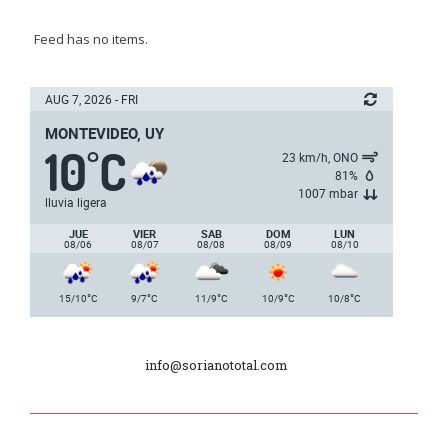
Batallón “Asencio” de Infantería N° 5
Feed has no items.
Junta Dptal. de Soriano
AUG 7, 2026 - FRI
MONTEVIDEO, UY
10
C
5ª y 6ª fecha de los campeonatos
°
23 km/h, ONO
nacionales de AUVO
81%
1007 mbar
lluvia ligera
Delegación de la Embajada de Japón
JUE
VIER
SAB
DOM
LUN
08/06
08/07
08/08
08/09
08/10
Plan de Regularización de Adeudos
°
°
°
°
°
15/10
C
9/7
C
11/9
C
10/9
C
10/8
C
Día Internacional de los Museos
info@sorianototal.com
2025
Dpto. de Higiene de la Intendencia.