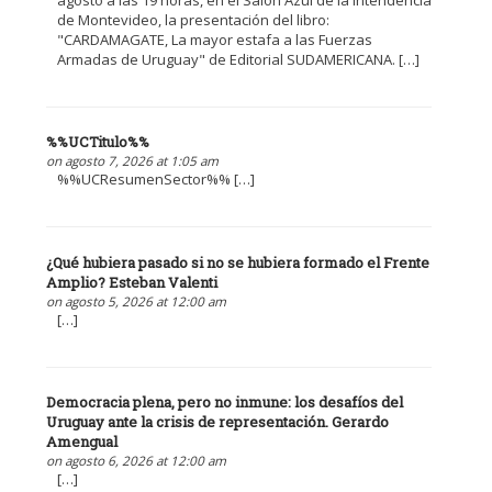
agosto a las 19 horas, en el Salón Azul de la Intendencia
de Montevideo, la presentación del libro:
"CARDAMAGATE, La mayor estafa a las Fuerzas
Armadas de Uruguay" de Editorial SUDAMERICANA. […]
%%UCTitulo%%
on agosto 7, 2026 at 1:05 am
%%UCResumenSector%% […]
¿Qué hubiera pasado si no se hubiera formado el Frente
Amplio? Esteban Valenti
on agosto 5, 2026 at 12:00 am
[…]
Democracia plena, pero no inmune: los desafíos del
Uruguay ante la crisis de representación. Gerardo
Amengual
on agosto 6, 2026 at 12:00 am
[…]