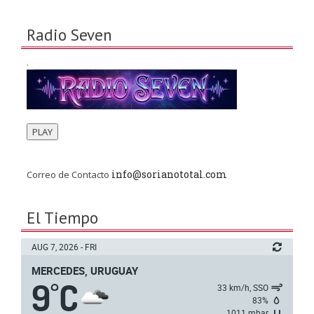
Radio Seven
.
PLAY
info@sorianototal.com
Correo de Contacto
El Tiempo
AUG 7, 2026 - FRI
MERCEDES, URUGUAY
9
C
°
33 km/h, SSO
83%
1011 mbar