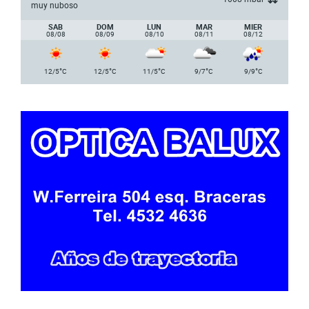
muy nuboso
SAB
DOM
LUN
MAR
MIER
08/08
08/09
08/10
08/11
08/12
°
°
°
°
°
12/5
C
12/5
C
11/5
C
9/7
C
9/9
C