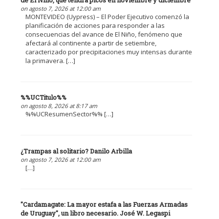
de El Niño, que tendrá picos en noviembre y diciembre
on agosto 7, 2026 at 12:00 am
MONTEVIDEO (Uypress) – El Poder Ejecutivo comenzó la
planificación de acciones para responder a las
consecuencias del avance de El Niño, fenómeno que
afectará al continente a partir de setiembre,
caracterizado por precipitaciones muy intensas durante
la primavera. […]
%%UCTitulo%%
on agosto 8, 2026 at 8:17 am
%%UCResumenSector%% […]
¿Trampas al solitario? Danilo Arbilla
on agosto 7, 2026 at 12:00 am
[…]
"Cardamagate: La mayor estafa a las Fuerzas Armadas
de Uruguay", un libro necesario. José W. Legaspi