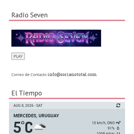
Radio Seven
.
PLAY
info@sorianototal.com
Correo de Contacto
El Tiempo
AUG 8, 2026 - SAT
MERCEDES, URUGUAY
5
C
°
10 km/h, ONO
91%
1008 mbar