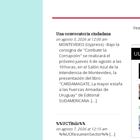
Fee
Una convocatoria ciudadana
on agosto 3, 2026 at 12:00 am
MONTEVIDEO (Uypress) - Bajo la
consigna de "Combatir la
UL
Corrupción" se realizará el
próximo jueves 6 de agosto a las
19 horas, en el Salón Azul de la
Intendencia de Montevideo, la
presentación del libro:
"CARDAMAGATE, La mayor estafa
a las Fuerzas Armadas de
Uruguay" de Editorial
SUDAMERICANA. […]
%%UCTitulo%%
on agosto 7, 2026 at 12:15 am
%%UCResumenSector%% […]