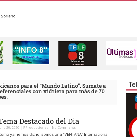
Te
xicanos para el “Mundo Latino”. Sumate a
eferenciales con vidriera para más de 70
es.
Tema Destacado del Dia
julio 20, 2020
|
RProducciones
|
No Comments
Como ya hemos dicho, somos una “VENTANA” Internacional.