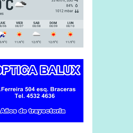
9
C
°
33 km/h, SSO
84%
1012 mbar
es
JUE
VIER
SAB
DOM
LUN
8/06
08/07
08/08
08/09
08/10
°
°
°
°
°
5/9
C
11/6
C
12/5
C
12/5
C
11/5
C