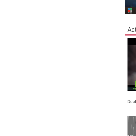
Ac
Dobl