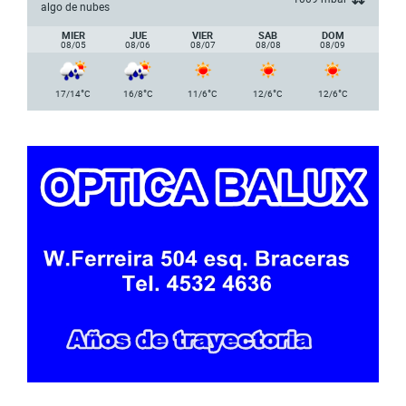
algo de nubes
MIER
JUE
VIER
SAB
DOM
08/05
08/06
08/07
08/08
08/09
°
°
°
°
°
17/14
C
16/8
C
11/6
C
12/6
C
12/6
C