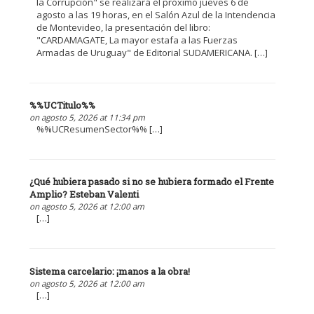
la Corrupción" se realizará el próximo jueves 6 de
agosto a las 19 horas, en el Salón Azul de la Intendencia
de Montevideo, la presentación del libro:
"CARDAMAGATE, La mayor estafa a las Fuerzas
Armadas de Uruguay" de Editorial SUDAMERICANA. […]
%%UCTitulo%%
on agosto 5, 2026 at 11:34 pm
%%UCResumenSector%% […]
¿Qué hubiera pasado si no se hubiera formado el Frente
Amplio? Esteban Valenti
on agosto 5, 2026 at 12:00 am
[…]
Sistema carcelario: ¡manos a la obra!
on agosto 5, 2026 at 12:00 am
[…]