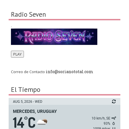
Radio Seven
.
PLAY
info@sorianototal.com
Correo de Contacto
El Tiempo
AUG 5, 2026 - WED
MERCEDES, URUGUAY
14
C
°
10 km/h, SE
93%
1009 mbar