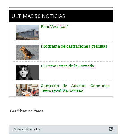
Plan “Avanzar”
ULTIMAS 50 NOTICIAS
Programa de castraciones gratuitas
El Tema Retro de la Jornada
Comisión de Asuntos Generales
Junta Dptal. de Soriano
Aniversario del Natalicio del Gral.
José G. Artigas
Batallón “Asencio” de Infantería N° 5
Feed has no items.
Junta Dptal. de Soriano
AUG 7, 2026 - FRI