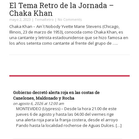
El Tema Retro de la Jornada –
Chaka Khan
mayo 2, 2023
|
TemaRetro
|
No Comments
Chaka Khan – Ain´t Nobody Yvette Marie Stevens (Chicago,
Illinois, 23 de marzo de 1953), conocida como Chaka Khan, es
una cantante y letrista estadounidense que se hizo famosa en
los años setenta como cantante al frente del grupo de …..
Gobierno decretó alerta roja en las costas de
Canelones, Maldonado y Rocha
on agosto 6, 2026 at 12:00 am
MONTEVIDEO (Uypress) – Desde la hora 21.00 de este
jueves 6 de agosto y hasta las 04.00 del viernes rige
una alerta roja para la franja costera, desde el arroyo
Pando hasta la localidad rochense de Aguas Dulces. […]