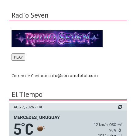
Radio Seven
.
PLAY
info@sorianototal.com
Correo de Contacto
El Tiempo
AUG 7, 2026 - FRI
MERCEDES, URUGUAY
5
C
°
12 km/h, OSO
90%
1014 mbar