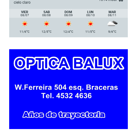
cielo claro
VIER
SAB
DOM
LUN
MAR
08/07
08/08
08/09
08/10
08/11
°
°
°
°
°
11/6
C
12/5
C
12/4
C
11/5
C
9/6
C