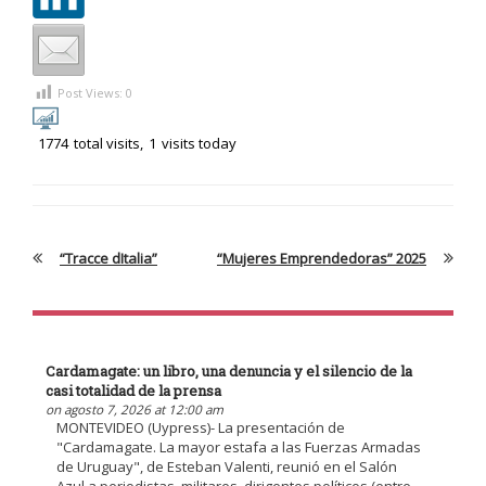
Post Views:
0
1774
total visits,
1
visits today
“Tracce dItalia”
“Mujeres Emprendedoras” 2025
Cardamagate: un libro, una denuncia y el silencio de la
casi totalidad de la prensa
on agosto 7, 2026 at 12:00 am
MONTEVIDEO (Uypress)- La presentación de
"Cardamagate. La mayor estafa a las Fuerzas Armadas
de Uruguay", de Esteban Valenti, reunió en el Salón
Azul a periodistas, militares, dirigentes políticos (entre