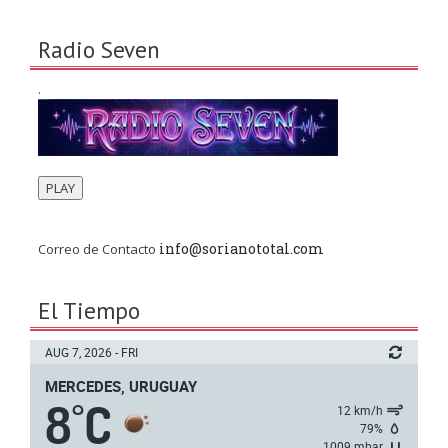
Radio Seven
.
PLAY
info@sorianototal.com
Correo de Contacto
El Tiempo
AUG 7, 2026 - FRI
MERCEDES, URUGUAY
8
C
°
12 km/h
79%
1009 mbar