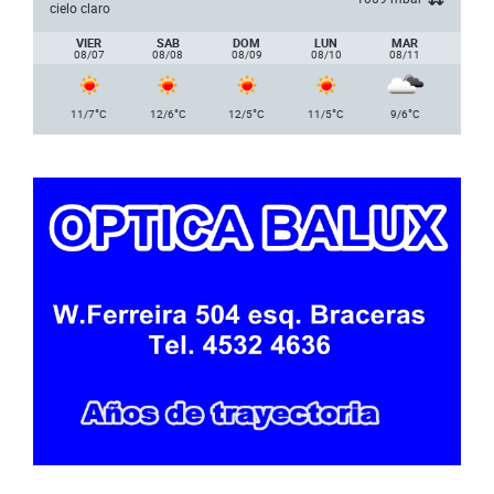
cielo claro
VIER
SAB
DOM
LUN
MAR
08/07
08/08
08/09
08/10
08/11
°
°
°
°
°
11/7
C
12/6
C
12/5
C
11/5
C
9/6
C