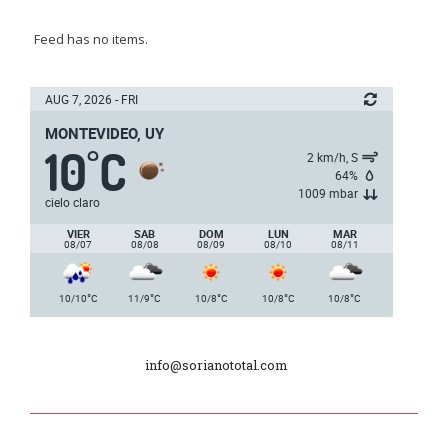
Batallón “Asencio” de Infantería N° 5
Feed has no items.
Junta Dptal. de Soriano
AUG 7, 2026 - FRI
MONTEVIDEO, UY
10
C
5ª y 6ª fecha de los campeonatos
°
2 km/h, S
nacionales de AUVO
64%
1009 mbar
cielo claro
Delegación de la Embajada de Japón
VIER
SAB
DOM
LUN
MAR
08/07
08/08
08/09
08/10
08/11
Plan de Regularización de Adeudos
°
°
°
°
°
10/10
C
11/9
C
10/8
C
10/8
C
10/8
C
Día Internacional de los Museos
info@sorianototal.com
2025
Dpto. de Higiene de la Intendencia.