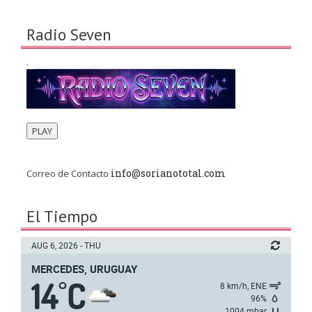
Radio Seven
.
PLAY
info@sorianototal.com
Correo de Contacto
El Tiempo
AUG 6, 2026 - THU
MERCEDES, URUGUAY
14
C
°
8 km/h, ENE
96%
1004 mbar