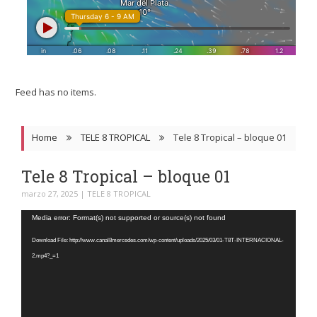
Feed has no items.
Home
TELE 8 TROPICAL
Tele 8 Tropical – bloque 01
Tele 8 Tropical – bloque 01
marzo 27, 2025
|
TELE 8 TROPICAL
Reproductor
Media error: Format(s) not supported or source(s) not found
de
Download File: http://www.canal8mercedes.com/wp-content/uploads/2025/03/01-T8T-INTERNACIONAL-
video
2.mp4?_=1