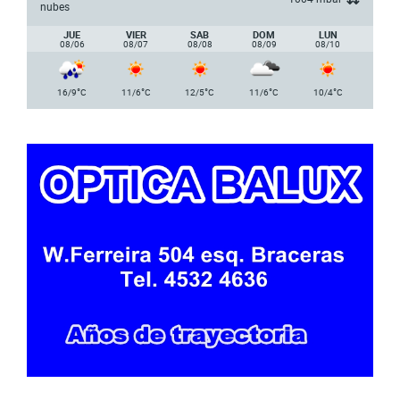
nubes
JUE
VIER
SAB
DOM
LUN
08/06
08/07
08/08
08/09
08/10
°
°
°
°
°
16/9
C
11/6
C
12/5
C
11/6
C
10/4
C