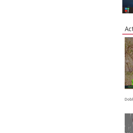
Ac
Dobl