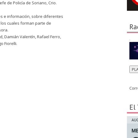
efe de Policía de Soriano, Crio.
s e información, sobre diferentes
 los cuales forman parte de
Ra
sora.
, Damián Valentín, Rafael Ferro,
.
Fiorelli.
PL
Corr
El
AUG
ME