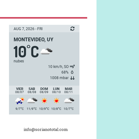
AUG 7, 2026 - FRI
MONTEVIDEO, UY
10
C
°
nubes
10 km/h, SO
68%
1008 mbar
VIER
SAB
DOM
LUN
MAR
08/07
08/08
08/09
08/10
08/11
°
°
°
°
°
9/7
C
11/9
C
10/9
C
10/8
C
10/7
C
info@sorianototal.com