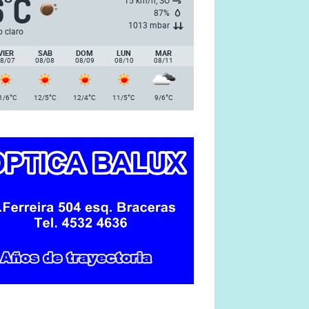
6
C
°
15 km/h, SO
87%
1013 mbar
o claro
VIER
SAB
DOM
LUN
MAR
8/07
08/08
08/09
08/10
08/11
°
°
°
°
°
1/6
C
12/5
C
12/4
C
11/5
C
9/6
C