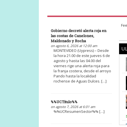
Fee
Gobierno decretó alerta roja en
las costas de Canelones,
Maldonado y Rocha
on agosto 6, 2026 at 12:00 am
UL
MONTEVIDEO (Uypress) – Desde
la hora 21.00 de este jueves 6 de
agosto y hasta las 04.00 del
viernes rige una alerta roja para
la franja costera, desde el arroyo
Pando hasta la localidad
rochense de Aguas Dulces. […]
%%UCTitulo%%
on agosto 7, 2026 at 6:01 am
%%UCResumenSector%% […]