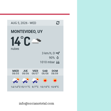
AUG 5, 2026 - WED
MONTEVIDEO, UY
14
C
°
nubes
3 km/h, O
90%
1010 mbar
MIER
JUE
VIER
SAB
DOM
08/05
08/06
08/07
08/08
08/09
°
°
°
°
°
14/14
C
15/11
C
9/7
C
10/10
C
10/9
C
info@sorianototal.com