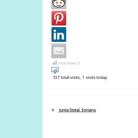
Post Views:
0
727
total visits,
1
visits today
Junta Dptal. Soriano