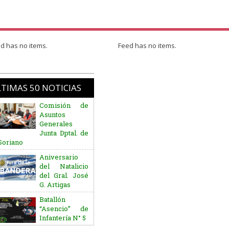
d has no items.
Feed has no items.
TIMAS 50 NOTICIAS
Comisión de
Asuntos
Generales
Junta Dptal. de
Soriano
Aniversario
del Natalicio
del Gral. José
G. Artigas
Batallón
“Asencio” de
Infantería N° 5