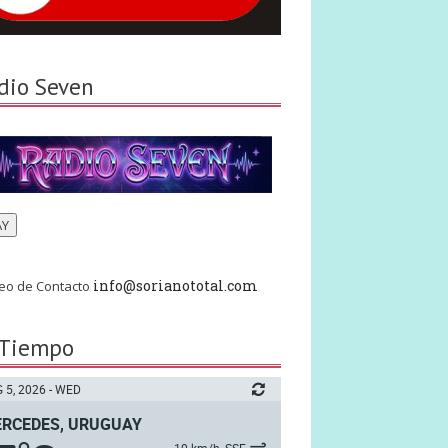
dio Seven
AY
info@sorianototal.com
eo de Contacto
 Tiempo
 5, 2026 - WED
RCEDES, URUGUAY