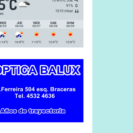
5
C
°
10 km/h, SSE
91%
1010 mbar
es
MIER
JUE
VIER
SAB
DOM
8/05
08/06
08/07
08/08
08/09
°
°
°
°
°
/14
C
16/8
C
11/6
C
12/6
C
12/6
C