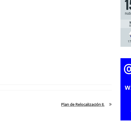
1
nub
0
17
Plan de Relocalización II.