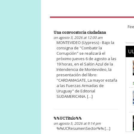
Fee
Una convocatoria ciudadana
on agosto 3, 2026 at 12:00 am
MONTEVIDEO (Uypress) - Bajo la
consigna de "Combatir la
UL
Corrupción" se realizará el
próximo jueves 6 de agosto a las
19 horas, en el Salón Azul de la
Intendencia de Montevideo, la
presentación del libro:
"CARDAMAGATE, La mayor estafa
a las Fuerzas Armadas de
Uruguay" de Editorial
SUDAMERICANA. […]
%%UCTitulo%%
on agosto 5, 2026 at 9:14 pm
%%UCResumenSector%% […]