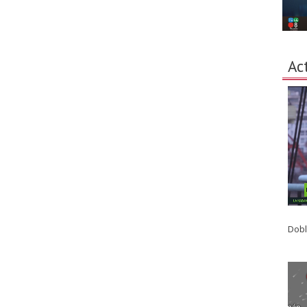
Ac
Dobl