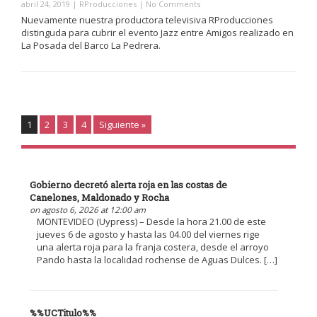
abril 24, 2019
|
RProducciones
|
No Comments
Nuevamente nuestra productora televisiva RProducciones
distinguda para cubrir el evento Jazz entre Amigos realizado en
La Posada del Barco La Pedrera.
1
2
3
4
Siguiente »
Gobierno decretó alerta roja en las costas de
Canelones, Maldonado y Rocha
on agosto 6, 2026 at 12:00 am
MONTEVIDEO (Uypress) – Desde la hora 21.00 de este
jueves 6 de agosto y hasta las 04.00 del viernes rige
una alerta roja para la franja costera, desde el arroyo
Pando hasta la localidad rochense de Aguas Dulces. […]
%%UCTitulo%%