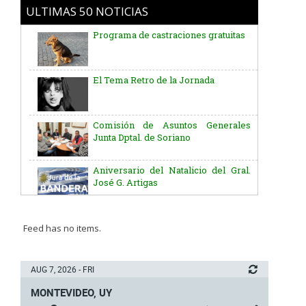
ULTIMAS 50 NOTICIAS
Programa de castraciones gratuitas
El Tema Retro de la Jornada
Comisión de Asuntos Generales
Junta Dptal. de Soriano
Aniversario del Natalicio del Gral.
José G. Artigas
Batallón “Asencio” de Infantería N° 5
Feed has no items.
Junta Dptal. de Soriano
AUG 7, 2026 - FRI
MONTEVIDEO, UY
5ª y 6ª fecha de los campeonatos