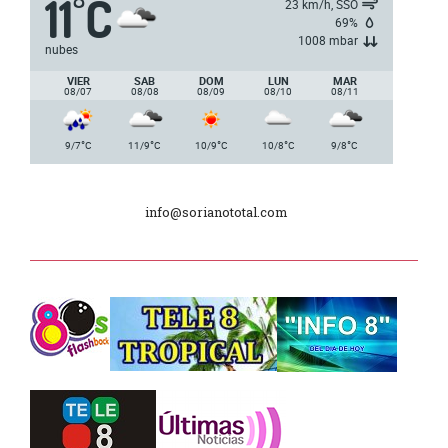
11
C
°
23 km/h, SSO
nacionales de AUVO
69%
1008 mbar
nubes
Delegación de la Embajada de Japón
VIER
SAB
DOM
LUN
MAR
08/07
08/08
08/09
08/10
08/11
Plan de Regularización de Adeudos
°
°
°
°
°
9/7
C
11/9
C
10/9
C
10/8
C
9/8
C
Día Internacional de los Museos
info@sorianototal.com
2025
Dpto. de Higiene de la Intendencia.
Tele 8 Tropical – bloque 01
Tele 8 Tropical – bloque 02