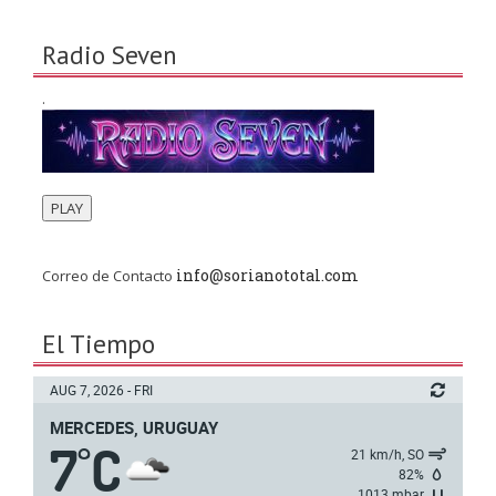
Radio Seven
.
PLAY
info@sorianototal.com
Correo de Contacto
El Tiempo
AUG 7, 2026 - FRI
MERCEDES, URUGUAY
7
C
°
21 km/h, SO
82%
1013 mbar