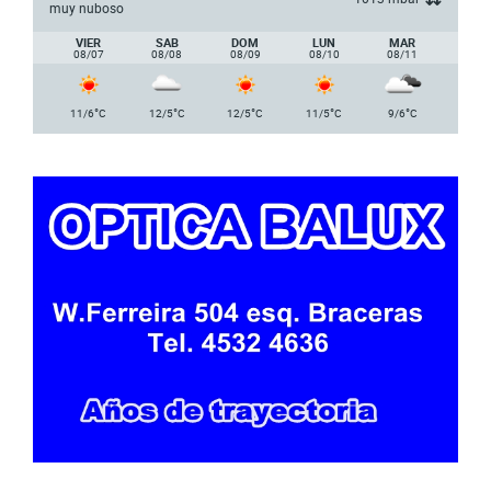
muy nuboso
VIER
SAB
DOM
LUN
MAR
08/07
08/08
08/09
08/10
08/11
°
°
°
°
°
11/6
C
12/5
C
12/5
C
11/5
C
9/6
C