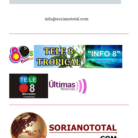
Día Internacional de los Museos
info@sorianototal.com
2025
Dpto. de Higiene de la Intendencia.
Tele 8 Tropical – bloque 01
Tele 8 Tropical – bloque 02
La Noche D –
Junta Dptal. de Soriano
Juramento de Fidelidad al Pabellón