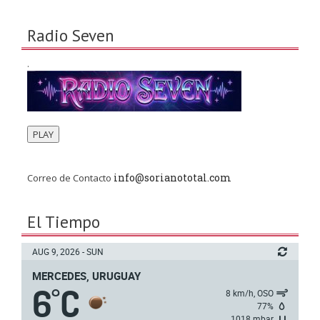
Radio Seven
.
PLAY
info@sorianototal.com
Correo de Contacto
El Tiempo
AUG 9, 2026 - SUN
MERCEDES, URUGUAY
6
C
°
8 km/h, OSO
77%
1018 mbar