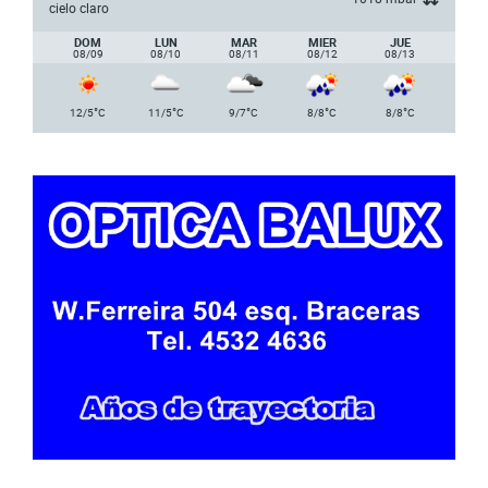
cielo claro
DOM
LUN
MAR
MIER
JUE
08/09
08/10
08/11
08/12
08/13
°
°
°
°
°
12/5
C
11/5
C
9/7
C
8/8
C
8/8
C