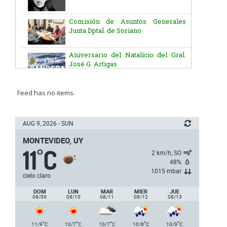
Comisión de Asuntos Generales
Junta Dptal. de Soriano
Aniversario del Natalicio del Gral.
José G. Artigas
Batallón “Asencio” de Infantería N° 5
Feed has no items.
Junta Dptal. de Soriano
AUG 9, 2026 - SUN
MONTEVIDEO, UY
11
C
5ª y 6ª fecha de los campeonatos
°
2 km/h, SO
nacionales de AUVO
48%
1015 mbar
cielo claro
Delegación de la Embajada de Japón
DOM
LUN
MAR
MIER
JUE
08/09
08/10
08/11
08/12
08/13
Plan de Regularización de Adeudos
°
°
°
°
°
11/9
C
10/7
C
10/7
C
10/8
C
10/9
C