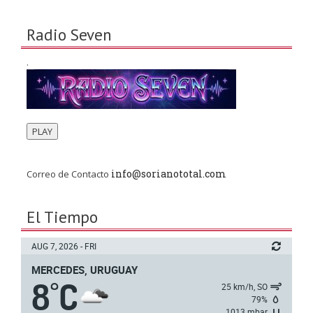
Radio Seven
.
PLAY
info@sorianototal.com
Correo de Contacto
El Tiempo
AUG 7, 2026 - FRI
MERCEDES, URUGUAY
8
C
°
25 km/h, SO
79%
1013 mbar