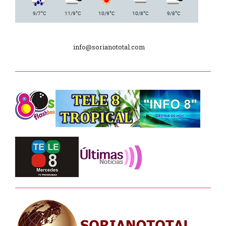
Plan de Regularización de Adeudos
°
°
°
°
°
9/7
C
11/9
C
10/9
C
10/8
C
9/8
C
Día Internacional de los Museos
info@sorianototal.com
2025
Dpto. de Higiene de la Intendencia.
Tele 8 Tropical – bloque 01
Tele 8 Tropical – bloque 02
La Noche D –
Junta Dptal. de Soriano