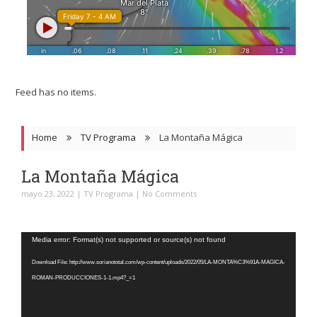
Feed has no items.
Home
TV Programa
La Montaña Mágica
La Montaña Mágica
mayo 23, 2022
|
TV Programa
|
No Comments
Reproductor
Media error: Format(s) not supported or source(s) not found
de
Download File: http://www.sorianototal.com/wp-content/uploads/2022/05/LA-MONTA%C3%91A-MAGICA-
video
ROMAN-PRODUCCIONES-1-1.mp4?_=1