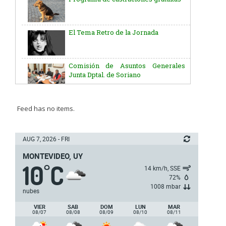
El Tema Retro de la Jornada
Comisión de Asuntos Generales
Junta Dptal. de Soriano
Aniversario del Natalicio del Gral.
José G. Artigas
Batallón “Asencio” de Infantería N° 5
Feed has no items.
Junta Dptal. de Soriano
AUG 7, 2026 - FRI
MONTEVIDEO, UY
10
C
°
5ª y 6ª fecha de los campeonatos
14 km/h, SSE
nacionales de AUVO
72%
1008 mbar
nubes
Delegación de la Embajada de Japón
VIER
SAB
DOM
LUN
MAR
08/07
08/08
08/09
08/10
08/11