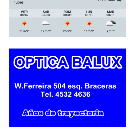
nubes
VIER
SAB
DOM
LUN
MAR
08/07
08/08
08/09
08/10
08/11
°
°
°
°
°
11/6
C
12/5
C
12/5
C
11/5
C
9/6
C