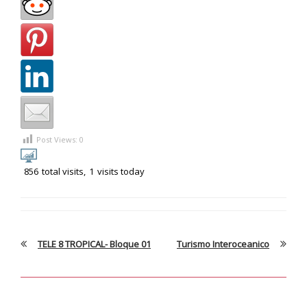
Post Views:
0
856
total visits,
1
visits today
TELE 8 TROPICAL- Bloque 01
Turismo Interoceanico